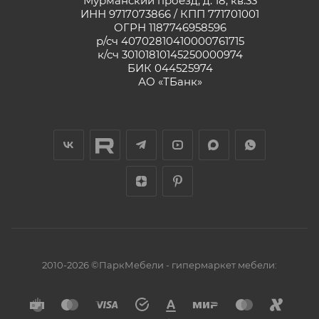
Мурманский проезд, д. 18, кв.33
ИНН 9717073866 / КПП 771701001
ОГРН 1187746958596
р/сч 40702810410000761715
к/сч 30101810145250000974
БИК 044525974
АО «ТБанк»
2010-2026 ©ПаркМебели - гипермаркет мебели: