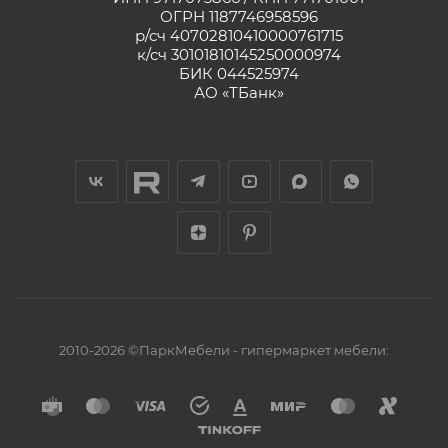
ОГРН 1187746958596
р/сч 40702810410000761715
к/сч 30101810145250000974
БИК 044525974
АО «ТБанк»
2010-2026 ©ПаркМебели - гипермаркет мебели: