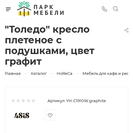
"Толедо" кресло
плетеное с
подушками, цвет
графит
—
—
—
Главная
Каталог
HoReCa
Мебель для кафе и рест
Артикул:
YH-C1910W graphite