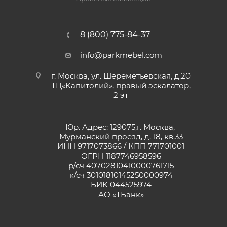
8 (800) 775-84-37
info@parkmebel.com
г. Москва, ул. Шереметьевская, д.20
ТЦ«Капитолий», правый эскалатор,
2 эт
Юр. Адрес: 129075,г. Москва,
Мурманский проезд, д. 18, кв.33
ИНН 9717073866 / КПП 771701001
ОГРН 1187746958596
р/сч 40702810410000761715
к/сч 30101810145250000974
БИК 044525974
АО «ТБанк»