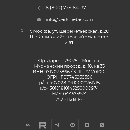
8 (800) 775-84-37
info@parkmebel.com
г. Москва, ул. Шереметьевская, д.20
ТЦ«Капитолий», правый эскалатор,
2 эт
Юр. Адрес: 129075,г. Москва,
Мурманский проезд, д. 18, кв.33
ИНН 9717073866 / КПП 771701001
ОГРН 1187746958596
р/сч 40702810410000761715
к/сч 30101810145250000974
БИК 044525974
АО «ТБанк»