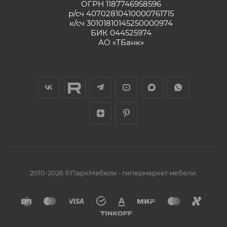
ОГРН 1187746958596
р/сч 40702810410000761715
к/сч 30101810145250000974
БИК 044525974
АО «ТБанк»
2010-2026 ©ПаркМебели - гипермаркет мебели: