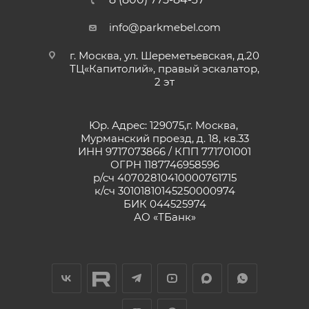
info@parkmebel.com
г. Москва, ул. Шереметьевская, д.20
ТЦ«Капитолий», правый эскалатор,
2 эт
Юр. Адрес: 129075,г. Москва,
Мурманский проезд, д. 18, кв.33
ИНН 9717073866 / КПП 771701001
ОГРН 1187746958596
р/сч 40702810410000761715
к/сч 30101810145250000974
БИК 044525974
АО «ТБанк»