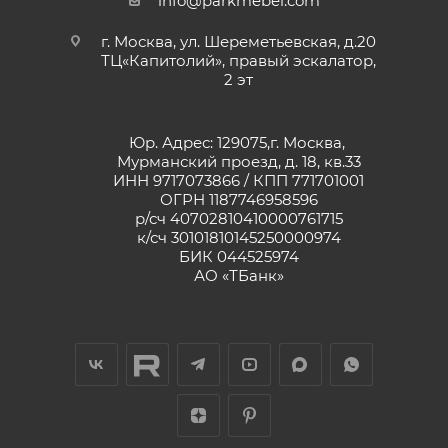
info@parkmebel.com
г. Москва, ул. Шереметьевская, д.20
ТЦ«Капитолий», правый эскалатор,
2 эт
Юр. Адрес: 129075,г. Москва,
Мурманский проезд, д. 18, кв.33
ИНН 9717073866 / КПП 771701001
ОГРН 1187746958596
р/сч 40702810410000761715
к/сч 30101810145250000974
БИК 044525974
АО «ТБанк»