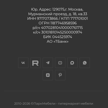
Юр. Адрес: 129075,г. Москва,
Мурманский проезд, д. 18, кв.33
ИНН 9717073866 / КПП 771701001
ОГРН 1187746958596
р/сч 40702810410000761715
к/сч 30101810145250000974
БИК 044525974
АО «ТБанк»
2010-2026 ©ПаркМебели - гипермаркет мебели: