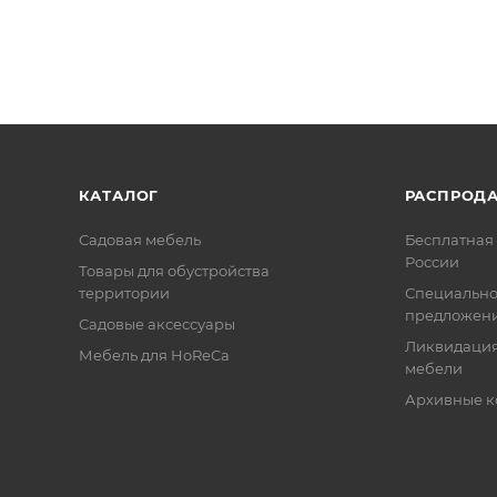
КАТАЛОГ
РАСПРОД
Садовая мебель
Бесплатная 
России
Товары для обустройства
территории
Специальн
предложен
Садовые аксессуары
Ликвидация
Мебель для HoReCa
мебели
Архивные к