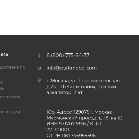
АЖА
8 (800) 775-84-37
доставка по
info@parkmebel.com
г. Москва, ул. Шереметьевская,
ое
д.20 ТЦ«Капитолий», правый
ие
эскалатор, 2 эт
 остатков
Юр. Адрес: 129075,г. Москва,
оллекции
Мурманский проезд, д. 18, кв.33
ИНН 9717073866 / КПП
771701001
ОГРН 1187746958596