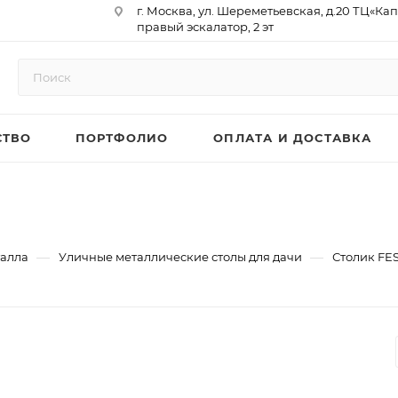
г. Москва, ул. Шереметьевская, д.20 ТЦ«Ка
правый эскалатор, 2 эт
Юр. Адрес: 129075,г. Москва,
Мурманский проезд, д. 18, кв.33
ИНН 9717073866 / КПП 771701001
ОГРН 1187746958596
СТВО
ПОРТФОЛИО
ОПЛАТА И ДОСТАВКА
р/сч 40702810410000761715
к/сч 30101810145250000974
БИК 044525974
АО «ТБанк»
—
—
талла
Уличные металлические столы для дачи
Столик FE