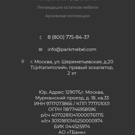
Ликвидация остатков мебели
Архивные коллекции
8 (800) 775-84-37
info@parkmebel.com
г. Москва, ул. Шереметьевская, д.20
ТЦ«Капитолий», правый эскалатор,
2 эт
Юр. Адрес: 129075,г. Москва,
Мурманский проезд, д. 18, кв.33
ИНН 9717073866 / КПП 771701001
ОГРН 1187746958596
р/сч 40702810410000761715
к/сч 30101810145250000974
БИК 044525974
АО «ТБанк»