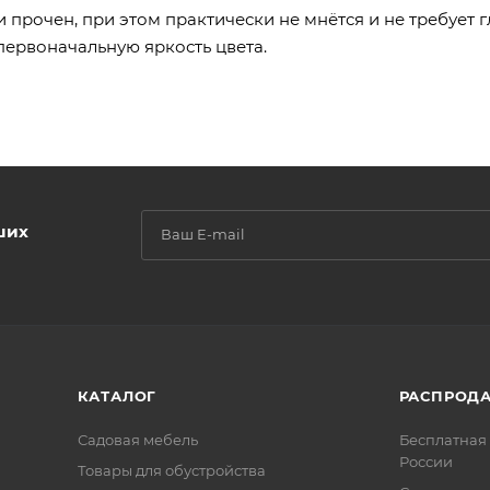
 прочен, при этом практически не мнётся и не требует г
первоначальную яркость цвета.
ших
КАТАЛОГ
РАСПРОД
Садовая мебель
Бесплатная 
России
Товары для обустройства