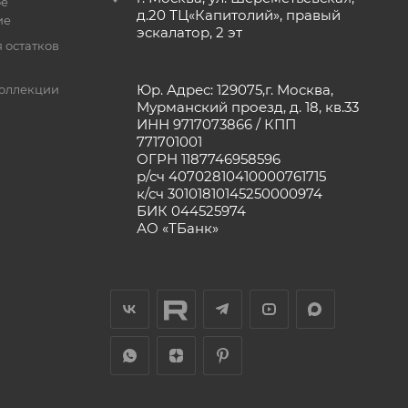
ое
д.20 ТЦ«Капитолий», правый
ие
эскалатор, 2 эт
 остатков
Юр. Адрес: 129075,г. Москва,
оллекции
Мурманский проезд, д. 18, кв.33
ИНН 9717073866 / КПП
771701001
ОГРН 1187746958596
р/сч 40702810410000761715
к/сч 30101810145250000974
БИК 044525974
АО «ТБанк»