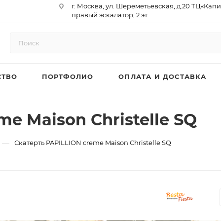
г. Москва, ул. Шереметьевская, д.20 ТЦ«Капи
правый эскалатор, 2 эт
Юр. Адрес: 129075,г. Москва,
Мурманский проезд, д. 18, кв.33
ИНН 9717073866 / КПП 771701001
ОГРН 1187746958596
СТВО
ПОРТФОЛИО
ОПЛАТА И ДОСТАВКА
р/сч 40702810410000761715
к/сч 30101810145250000974
БИК 044525974
АО «ТБанк»
e Maison Christelle SQ
—
Скатерть PAPILLION creme Maison Christelle SQ