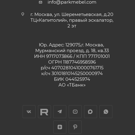
info@parkmebel.com
г. Москва, ул. Шереметьевская, д.20
ТЦ«Капитолий», правый эскалатор,
2 эт
Юр. Адрес: 129075,г. Москва,
Мурманский проезд, д. 18, кв.33
ИНН 9717073866 / КПП 771701001
ОГРН 1187746958596
р/сч 40702810410000761715
к/сч 30101810145250000974
БИК 044525974
АО «ТБанк»