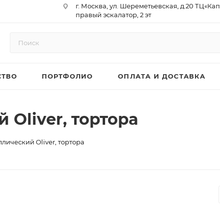
г. Москва, ул. Шереметьевская, д.20 ТЦ«Ка
правый эскалатор, 2 эт
Юр. Адрес: 129075,г. Москва,
Мурманский проезд, д. 18, кв.33
ИНН 9717073866 / КПП 771701001
ОГРН 1187746958596
СТВО
ПОРТФОЛИО
ОПЛАТА И ДОСТАВКА
р/сч 40702810410000761715
к/сч 30101810145250000974
БИК 044525974
АО «ТБанк»
Oliver, тортора
лический Oliver, тортора