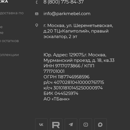
АЖА
8 (800) 775-84-37
доставка по
info@parkmebel.com
г. Москва, ул. Шереметьевская,
ое
д.20 ТЦ«Капитолий», правый
ие
эскалатор, 2 эт
 остатков
Юр. Адрес: 129075,г. Москва,
оллекции
Мурманский проезд, д. 18, кв.33
ИНН 9717073866 / КПП
771701001
ОГРН 1187746958596
р/сч 40702810410000761715
к/сч 30101810145250000974
БИК 044525974
АО «ТБанк»