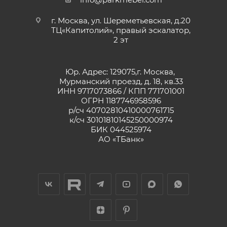
г. Москва, ул. Шереметьевская, д.20
ТЦ«Капитолий», правый эскалатор,
2 эт
Юр. Адрес: 129075,г. Москва,
Мурманский проезд, д. 18, кв.33
ИНН 9717073866 / КПП 771701001
ОГРН 1187746958596
р/сч 40702810410000761715
к/сч 30101810145250000974
БИК 044525974
АО «ТБанк»