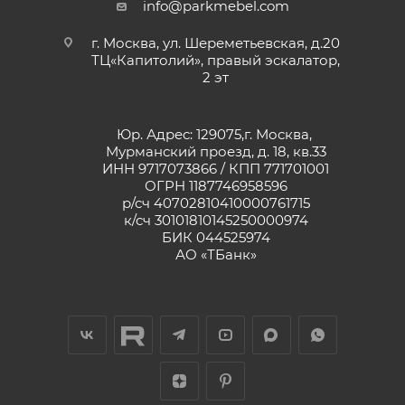
info@parkmebel.com
г. Москва, ул. Шереметьевская, д.20
ТЦ«Капитолий», правый эскалатор,
2 эт
Юр. Адрес: 129075,г. Москва,
Мурманский проезд, д. 18, кв.33
ИНН 9717073866 / КПП 771701001
ОГРН 1187746958596
р/сч 40702810410000761715
к/сч 30101810145250000974
БИК 044525974
АО «ТБанк»