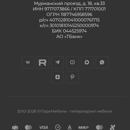
Мурманский проезд, д. 18, кв.33
ИНН 9717073866 / КПП 771701001
ОГРН 1187746958596
р/сч 40702810410000761715
к/сч 30101810145250000974
БИК 044525974
АО «ТБанк»
2010-2026 ©ПаркМебели - гипермаркет мебели: