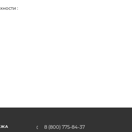
хности :
АЖА
8 (800) 775-84-37