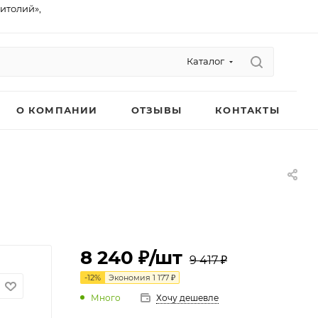
питолий»,
Каталог
О КОМПАНИИ
ОТЗЫВЫ
КОНТАКТЫ
8 240 ₽
/шт
9 417 ₽
-
12
%
Экономия
1 177 ₽
Много
Хочу дешевле