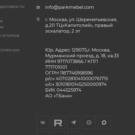
доставка по
info@parkmebel.com
г. Москва, ул. Шереметьевская,
ое
д.20 ТЦ«Капитолий», правый
ие
эскалатор, 2 эт
 остатков
Юр. Адрес: 129075,г. Москва,
оллекции
Мурманский проезд, д. 18, кв.33
ИНН 9717073866 / КПП
771701001
ОГРН 1187746958596
р/сч 40702810410000761715
к/сч 30101810145250000974
БИК 044525974
АО «ТБанк»