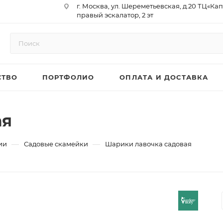
г. Москва, ул. Шереметьевская, д.20 ТЦ«Ка
правый эскалатор, 2 эт
Юр. Адрес: 129075,г. Москва,
Мурманский проезд, д. 18, кв.33
ИНН 9717073866 / КПП 771701001
ОГРН 1187746958596
СТВО
ПОРТФОЛИО
ОПЛАТА И ДОСТАВКА
р/сч 40702810410000761715
к/сч 30101810145250000974
БИК 044525974
АО «ТБанк»
ая
—
—
ии
Садовые скамейки
Шарики лавочка садовая