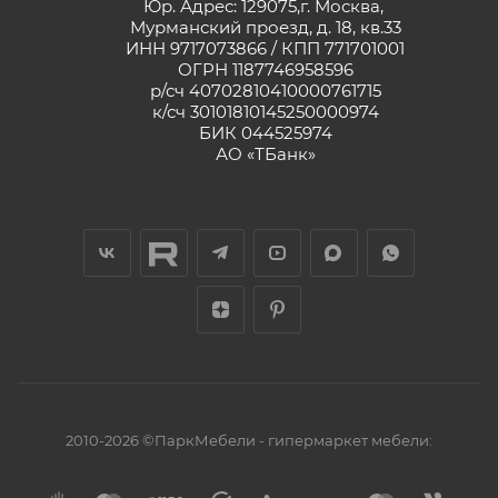
Юр. Адрес: 129075,г. Москва,
Мурманский проезд, д. 18, кв.33
ИНН 9717073866 / КПП 771701001
ОГРН 1187746958596
р/сч 40702810410000761715
к/сч 30101810145250000974
БИК 044525974
АО «ТБанк»
2010-2026 ©ПаркМебели - гипермаркет мебели: