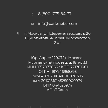
8 (800) 775-84-37
info@parkmebel.com
г. Москва, ул. Шереметьевская, д.20
ТЦ«Капитолий», правый эскалатор,
2 эт
Юр. Адрес: 129075,г. Москва,
Мурманский проезд, д. 18, кв.33
ИНН 9717073866 / КПП 771701001
ОГРН 1187746958596
р/сч 40702810410000761715
к/сч 30101810145250000974
БИК 044525974
АО «ТБанк»