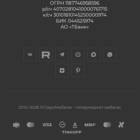
ОГРН 1187746958596
р/сч 40702810410000761715
к/сч 30101810145250000974
БИК 044525974
АО «ТБанк»
2010-2026 ©ПаркМебели - гипермаркет мебели: