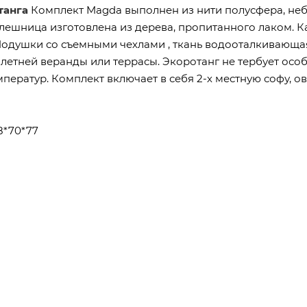
танга
Комплект Magda выполнен из нити полусфера, не
олешница изготовлена из дерева, пропитанного лаком. К
Подушки со съемными чехлами , ткань водооталкивающа
 летней веранды или террасы. Экоротанг не тербует осо
емператур. Комплект включает в себя 2-х местную софу, 
8*70*77