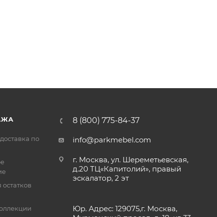
АЖА
8 (800) 775-84-37
доставка по
info@parkmebel.com
г. Москва, ул. Шереметьевская,
ое
д.20 ТЦ«Капитолий», правый
ие
эскалатор, 2 эт
 остатков
Юр. Адрес: 129075,г. Москва,
оллекции