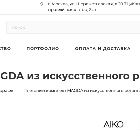
г. Москва, ул. Шереметьевская, д.20 ТЦ«Ка
правый эскалатор, 2 эт
Юр. Адрес: 129075,г. Москва,
Мурманский проезд, д. 18, кв.33
ИНН 9717073866 / КПП 771701001
ОГРН 1187746958596
СТВО
ПОРТФОЛИО
ОПЛАТА И ДОСТАВКА
р/сч 40702810410000761715
к/сч 30101810145250000974
БИК 044525974
АО «ТБанк»
GDA из искусственного р
—
еррасы
Плетеный комплект MAGDA из искусственного ротанг