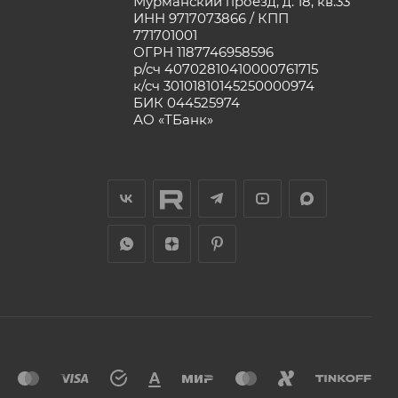
Мурманский проезд, д. 18, кв.33
ИНН 9717073866 / КПП
771701001
ОГРН 1187746958596
р/сч 40702810410000761715
к/сч 30101810145250000974
БИК 044525974
АО «ТБанк»