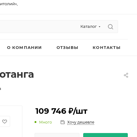
питолий»,
Каталог
О КОМПАНИИ
ОТЗЫВЫ
КОНТАКТЫ
отанга
а
109 746 ₽
/шт
Много
Хочу дешевле