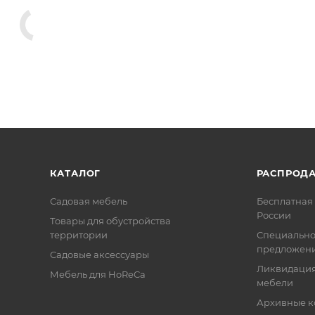
КАТАЛОГ
РАСПРОД
Садовая мебель
Бесплатная 
России
Товары для обустройства
территории
Специальн
предложен
Садовые аксессуары
Ликвидация
Мебель для HoReCa
мебели
Архивные к