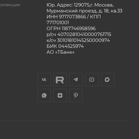
Юр. Адрес: 129075,г. Москва,
оллекции
Мурманский проезд, д. 18, кв.33
ИНН 9717073866 / КПП
771701001
ОГРН 1187746958596
р/сч 40702810410000761715
к/сч 30101810145250000974
БИК 044525974
АО «ТБанк»