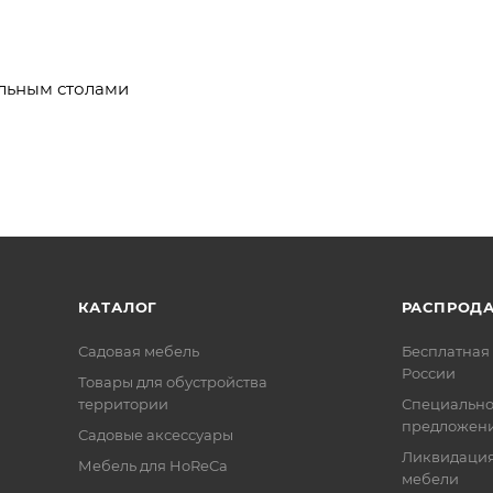
ольным столами
КАТАЛОГ
РАСПРОД
Садовая мебель
Бесплатная 
России
Товары для обустройства
территории
Специальн
предложен
Садовые аксессуары
Ликвидация
Мебель для HoReCa
мебели