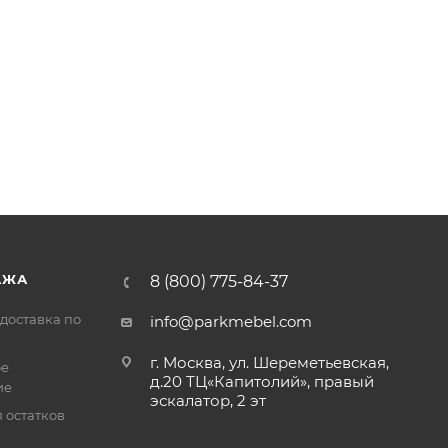
АЖА
8 (800) 775-84-37
доставка по
info@parkmebel.com
г. Москва, ул. Шереметьевская,
ое
д.20 ТЦ«Капитолий», правый
ие
эскалатор, 2 эт
 остатков