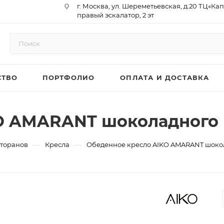
г. Москва, ул. Шереметьевская, д.20 ТЦ«Ка
правый эскалатор, 2 эт
Юр. Адрес: 129075,г. Москва,
Мурманский проезд, д. 18, кв.33
ИНН 9717073866 / КПП 771701001
ОГРН 1187746958596
СТВО
ПОРТФОЛИО
ОПЛАТА И ДОСТАВКА
р/сч 40702810410000761715
к/сч 30101810145250000974
БИК 044525974
АО «ТБанк»
O AMARANT шоколадного 
—
—
сторанов
Кресла
Обеденное кресло AIKO AMARANT шоко