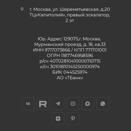
г. Москва, ул. Шереметьевская, д.20
ТЦ«Капитолий», правый эскалатор,
2 эт
Юр. Адрес: 129075,г. Москва,
Мурманский проезд, д. 18, кв.33
ИНН 9717073866 / КПП 771701001
ОГРН 1187746958596
р/сч 40702810410000761715
к/сч 30101810145250000974
БИК 044525974
АО «ТБанк»