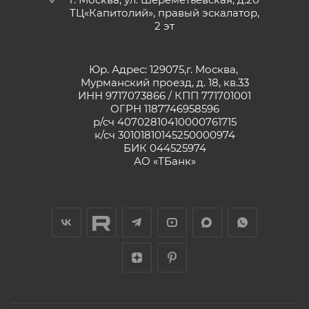
ТЦ«Капитолий», правый эскалатор,
2 эт
Юр. Адрес: 129075,г. Москва,
Мурманский проезд, д. 18, кв.33
ИНН 9717073866 / КПП 771701001
ОГРН 1187746958596
р/сч 40702810410000761715
к/сч 30101810145250000974
БИК 044525974
АО «ТБанк»