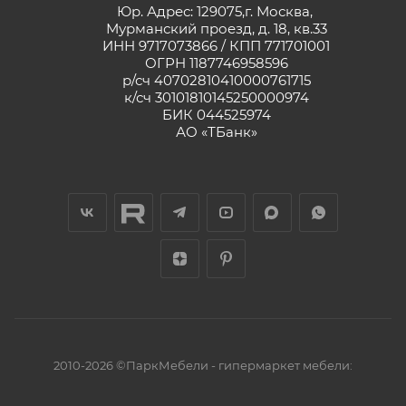
Юр. Адрес: 129075,г. Москва,
Мурманский проезд, д. 18, кв.33
ИНН 9717073866 / КПП 771701001
ОГРН 1187746958596
р/сч 40702810410000761715
к/сч 30101810145250000974
БИК 044525974
АО «ТБанк»
2010-2026 ©ПаркМебели - гипермаркет мебели: