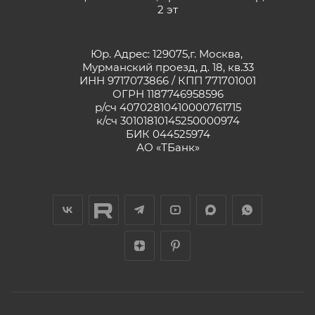
2 эт
Юр. Адрес: 129075,г. Москва,
Мурманский проезд, д. 18, кв.33
ИНН 9717073866 / КПП 771701001
ОГРН 1187746958596
р/сч 40702810410000761715
к/сч 30101810145250000974
БИК 044525974
АО «ТБанк»