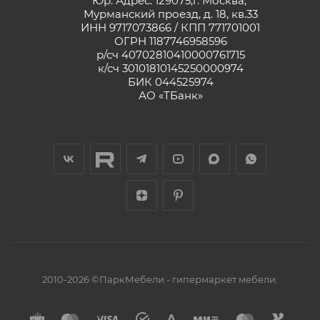
Юр. Адрес: 129075,г. Москва,
Мурманский проезд, д. 18, кв.33
ИНН 9717073866 / КПП 771701001
ОГРН 1187746958596
р/сч 40702810410000761715
к/сч 30101810145250000974
БИК 044525974
АО «ТБанк»
2010-2026 ©ПаркМебели - гипермаркет мебели: