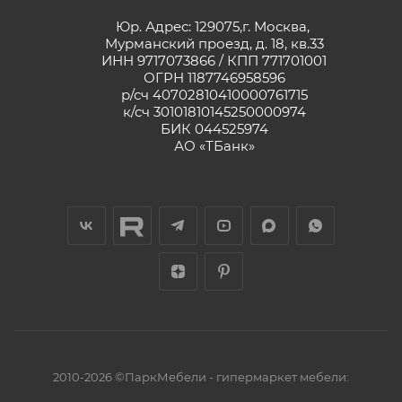
Юр. Адрес: 129075,г. Москва,
Мурманский проезд, д. 18, кв.33
ИНН 9717073866 / КПП 771701001
ОГРН 1187746958596
р/сч 40702810410000761715
к/сч 30101810145250000974
БИК 044525974
АО «ТБанк»
2010-2026 ©ПаркМебели - гипермаркет мебели: