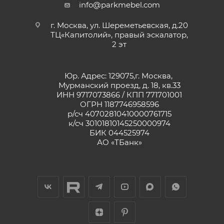
info@parkmebel.com
г. Москва, ул. Шереметьевская, д.20
ТЦ«Капитолий», правый эскалатор,
2 эт
Юр. Адрес: 129075,г. Москва,
Мурманский проезд, д. 18, кв.33
ИНН 9717073866 / КПП 771701001
ОГРН 1187746958596
р/сч 40702810410000761715
к/сч 30101810145250000974
БИК 044525974
АО «ТБанк»