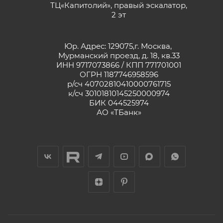
ТЦ«Капитолий», правый эскалатор,
2 эт
Юр. Адрес: 129075,г. Москва,
Мурманский проезд, д. 18, кв.33
ИНН 9717073866 / КПП 771701001
ОГРН 1187746958596
р/сч 40702810410000761715
к/сч 30101810145250000974
БИК 044525974
АО «ТБанк»