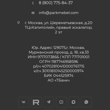
8 (800) 775-84-37
info@parkmebel.com
г. Москва, ул. Шереметьевская, д.20
ТЦ«Капитолий», правый эскалатор,
2 эт
Юр. Адрес: 129075,г. Москва,
Мурманский проезд, д. 18, кв.33
ИНН 9717073866 / КПП 771701001
ОГРН 1187746958596
р/сч 40702810410000761715
к/сч 30101810145250000974
БИК 044525974
АО «ТБанк»