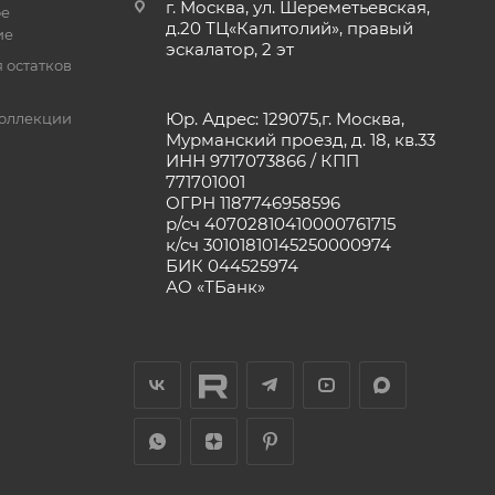
г. Москва, ул. Шереметьевская,
ое
д.20 ТЦ«Капитолий», правый
ие
эскалатор, 2 эт
 остатков
Юр. Адрес: 129075,г. Москва,
оллекции
Мурманский проезд, д. 18, кв.33
ИНН 9717073866 / КПП
771701001
ОГРН 1187746958596
р/сч 40702810410000761715
к/сч 30101810145250000974
БИК 044525974
АО «ТБанк»