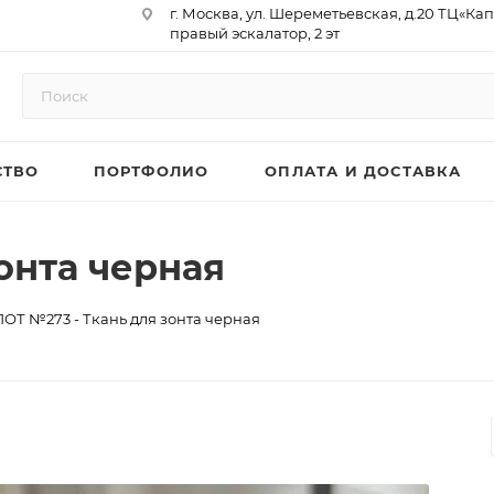
г. Москва, ул. Шереметьевская, д.20 ТЦ«Ка
правый эскалатор, 2 эт
Юр. Адрес: 129075,г. Москва,
Мурманский проезд, д. 18, кв.33
ИНН 9717073866 / КПП 771701001
ОГРН 1187746958596
СТВО
ПОРТФОЛИО
ОПЛАТА И ДОСТАВКА
р/сч 40702810410000761715
к/сч 30101810145250000974
БИК 044525974
АО «ТБанк»
онта черная
ЛОТ №273 - Ткань для зонта черная