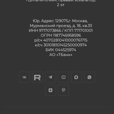
2 эт
Юр. Адрес: 129075,г. Москва,
Мурманский проезд, д. 18, кв.33
ИНН 9717073866 / КПП 771701001
ОГРН 1187746958596
р/сч 40702810410000761715
к/сч 30101810145250000974
БИК 044525974
АО «ТБанк»