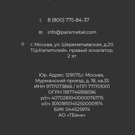
8 (800) 775-84-37
info@parkmebel.com
г. Москва, ул. Шереметьевская, д.20
ТЦ«Капитолий», правый эскалатор,
2 эт
Юр. Адрес: 129075,г. Москва,
Мурманский проезд, д. 18, кв.33
ИНН 9717073866 / КПП 771701001
ОГРН 1187746958596
р/сч 40702810410000761715
к/сч 30101810145250000974
БИК 044525974
АО «ТБанк»