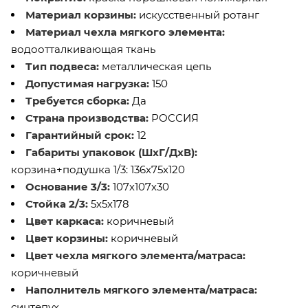
Материал корзины
:
искусственный ротанг
Материал чехла мягкого элемента
:
водоотталкивающая ткань
Тип подвеса
:
металлическая цепь
Допустимая нагрузка
:
150
Требуется сборка
:
Да
Страна производства
:
РОССИЯ
Гарантийный срок
:
12
Габариты упаковок (ШхГ/ДхВ)
:
корзина+подушка 1/3: 136х75х120
О
снование 3/3:
107х107х30
Стойка 2/3:
5х5х178
Цвет каркаса
:
коричневый
Цвет корзины
:
коричневый
Цвет чехла мягкого элемента/матраса
:
коричневый
Наполнитель мягкого элемента/матраса
:
синтепух