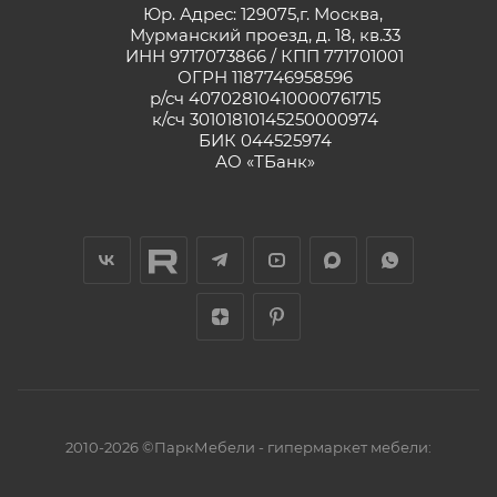
Юр. Адрес: 129075,г. Москва,
Мурманский проезд, д. 18, кв.33
ИНН 9717073866 / КПП 771701001
ОГРН 1187746958596
р/сч 40702810410000761715
к/сч 30101810145250000974
БИК 044525974
АО «ТБанк»
2010-2026 ©ПаркМебели - гипермаркет мебели: