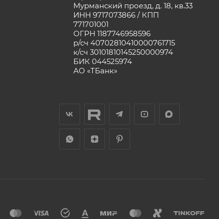
Мурманский проезд, д. 18, кв.33
ИНН 9717073866 / КПП
771701001
ОГРН 1187746958596
р/сч 40702810410000761715
к/сч 30101810145250000974
БИК 044525974
АО «ТБанк»