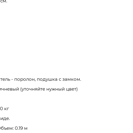
см.
ель - поролон, подушка с замком.
ричневый (уточняйте нужный цвет)
0 кг
иде.
Объем: 0.19 м