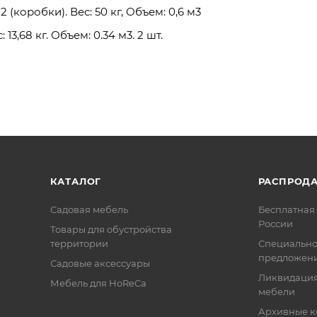
 (коробки). Вес: 50 кг, Объем: 0,6 м3
13,68 кг. Объем: 0.34 м3. 2 шт.
КАТАЛОГ
РАСПРОД
Садовая мебель
Бесплатная 
России
Товары для обустройства
территории
Специальн
предложен
Садовые аксессуары
Ликвидация
Мебель для HoReCa
мебели
Архивные к