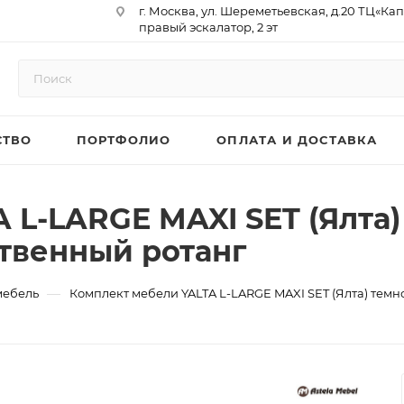
г. Москва, ул. Шереметьевская, д.20 ТЦ«Ка
правый эскалатор, 2 эт
Юр. Адрес: 129075,г. Москва,
Мурманский проезд, д. 18, кв.33
ИНН 9717073866 / КПП 771701001
ОГРН 1187746958596
СТВО
ПОРТФОЛИО
ОПЛАТА И ДОСТАВКА
р/сч 40702810410000761715
к/сч 30101810145250000974
БИК 044525974
АО «ТБанк»
 L-LARGE MAXI SET (Ялта
ственный ротанг
—
мебель
Комплект мебели YALTA L-LARGE MAXI SET (Ялта) темн