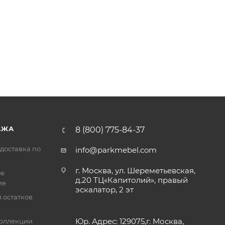
АЖА
8 (800) 775-84-37
доставка по
info@parkmebel.com
г. Москва, ул. Шереметьевская,
ое
д.20 ТЦ«Капитолий», правый
ие
эскалатор, 2 эт
 остатков
Юр. Адрес: 129075,г. Москва,
оллекции