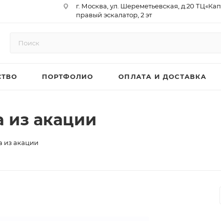
г. Москва, ул. Шереметьевская, д.20 ТЦ«Ка
правый эскалатор, 2 эт
Юр. Адрес: 129075,г. Москва,
Мурманский проезд, д. 18, кв.33
ИНН 9717073866 / КПП 771701001
ОГРН 1187746958596
СТВО
ПОРТФОЛИО
ОПЛАТА И ДОСТАВКА
р/сч 40702810410000761715
к/сч 30101810145250000974
БИК 044525974
АО «ТБанк»
a из акации
a из акации