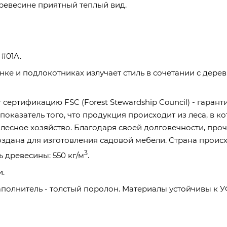
ревесине приятный теплый вид.
#01A.
нке и подлокотниках излучает стиль в сочетании с дер
сертификацию FSC (Forest Stewardship Council) - гарант
показатель того, что продукция происходит из леса, в к
 лесное хозяйство. Благодаря своей долговечности, проч
создана для изготовления садовой мебели. Страна прои
3
 древесины: 550 кг/м
.
.
аполнитель - толстый поролон. Материалы устойчивы к У