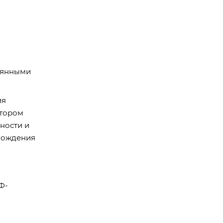
евянными
ия
отором
ности и
схождения
Ф-