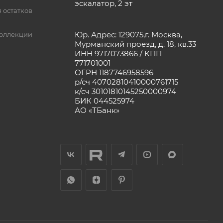
эскалатор, 2 эт
 остатков
Юр. Адрес: 129075,г. Москва,
оллекции
Мурманский проезд, д. 18, кв.33
ИНН 9717073866 / КПП
771701001
ОГРН 1187746958596
р/сч 40702810410000761715
к/сч 30101810145250000974
БИК 044525974
АО «ТБанк»