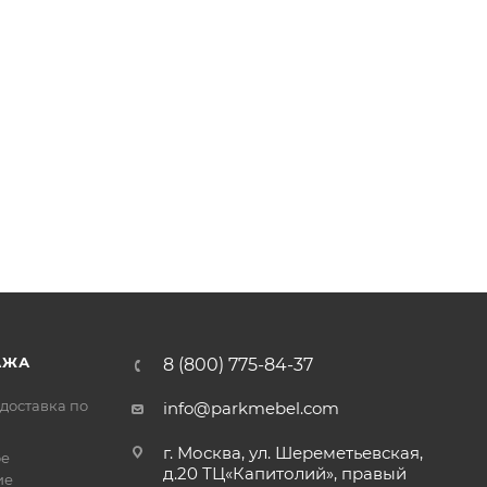
АЖА
8 (800) 775-84-37
доставка по
info@parkmebel.com
г. Москва, ул. Шереметьевская,
ое
д.20 ТЦ«Капитолий», правый
ие