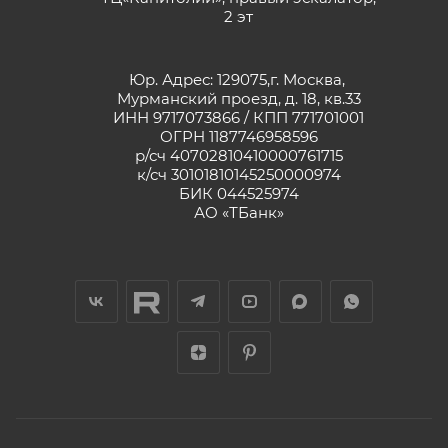
2 эт
Юр. Адрес: 129075,г. Москва,
Мурманский проезд, д. 18, кв.33
ИНН 9717073866 / КПП 771701001
ОГРН 1187746958596
р/сч 40702810410000761715
к/сч 30101810145250000974
БИК 044525974
АО «ТБанк»