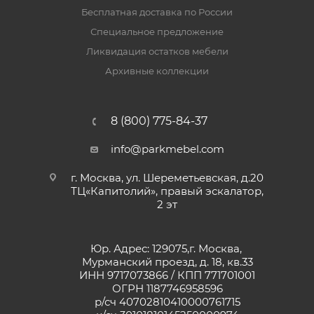
Бесплатная доставка по России
Специальное предложение
Ликвидация остатков мебели
Архивные коллекции
8 (800) 775-84-37
info@parkmebel.com
г. Москва, ул. Шереметьевская, д.20
ТЦ«Капитолий», правый эскалатор,
2 эт
Юр. Адрес: 129075,г. Москва,
Мурманский проезд, д. 18, кв.33
ИНН 9717073866 / КПП 771701001
ОГРН 1187746958596
р/сч 40702810410000761715