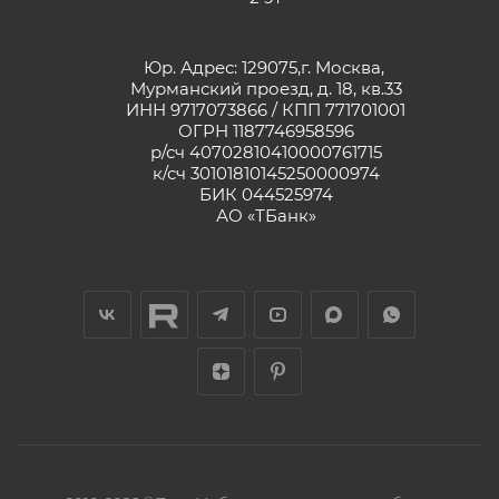
Юр. Адрес: 129075,г. Москва,
Мурманский проезд, д. 18, кв.33
ИНН 9717073866 / КПП 771701001
ОГРН 1187746958596
р/сч 40702810410000761715
к/сч 30101810145250000974
БИК 044525974
АО «ТБанк»