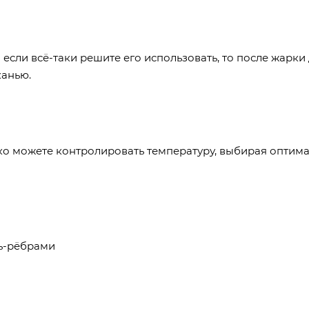
 если всё-таки решите его использовать, то после жарки
канью.
егко можете контролировать температуру, выбирая оптим
ль-рёбрами