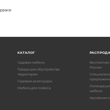
еррасе
КАТАЛОГ
РАСПРОД
Садовая мебель
Бесплатная 
России
Товары для обустройства
территории
Специальн
предложен
Садовые аксессуары
Ликвидация
Мебель для HoReCa
мебели
Архивные к