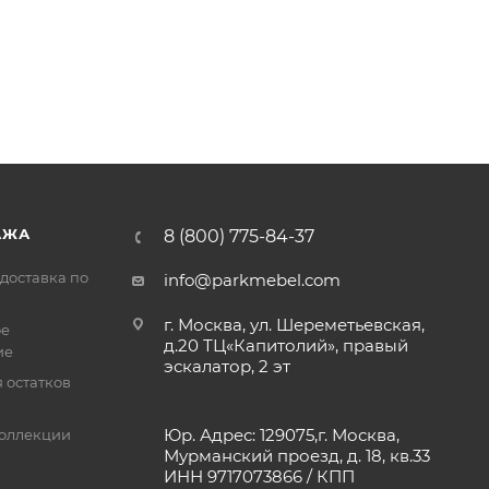
АЖА
8 (800) 775-84-37
доставка по
info@parkmebel.com
г. Москва, ул. Шереметьевская,
ое
д.20 ТЦ«Капитолий», правый
ие
эскалатор, 2 эт
 остатков
Юр. Адрес: 129075,г. Москва,
оллекции
Мурманский проезд, д. 18, кв.33
ИНН 9717073866 / КПП