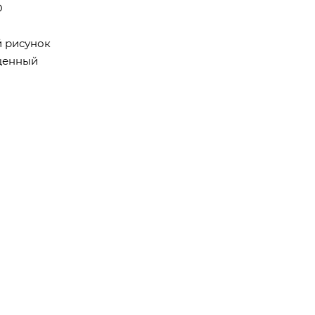
O
й рисунок
ыщенный