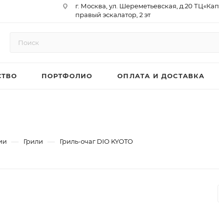
г. Москва, ул. Шереметьевская, д.20 ТЦ«Ка
правый эскалатор, 2 эт
Юр. Адрес: 129075,г. Москва,
Мурманский проезд, д. 18, кв.33
ИНН 9717073866 / КПП 771701001
ОГРН 1187746958596
СТВО
ПОРТФОЛИО
ОПЛАТА И ДОСТАВКА
р/сч 40702810410000761715
к/сч 30101810145250000974
БИК 044525974
АО «ТБанк»
—
—
ии
Грили
Гриль-очаг DIO KYOTO