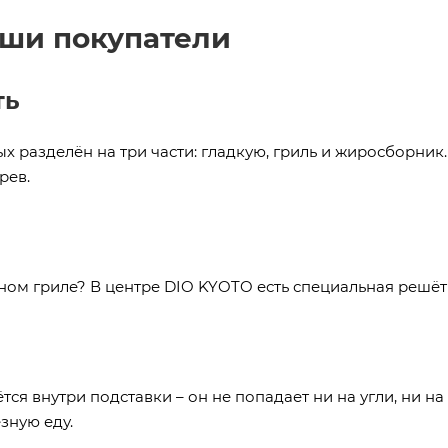
аши покупатели
ть
ых разделён на три части: гладкую, гриль и жиросборник
рев.
ьном гриле? В центре DIO KYOTO есть специальная решёт
ся внутри подставки – он не попадает ни на угли, ни на
зную еду.