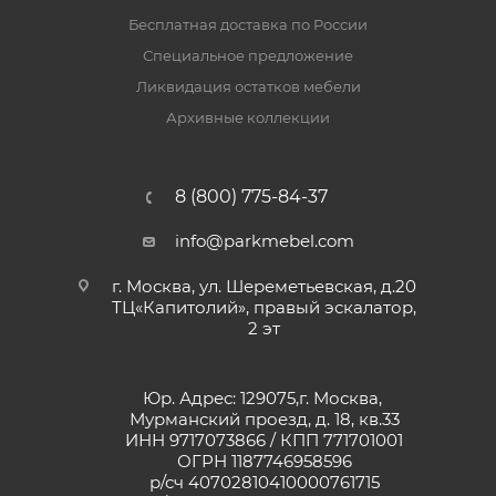
Бесплатная доставка по России
Специальное предложение
Ликвидация остатков мебели
Архивные коллекции
8 (800) 775-84-37
info@parkmebel.com
г. Москва, ул. Шереметьевская, д.20
ТЦ«Капитолий», правый эскалатор,
2 эт
Юр. Адрес: 129075,г. Москва,
Мурманский проезд, д. 18, кв.33
ИНН 9717073866 / КПП 771701001
ОГРН 1187746958596
р/сч 40702810410000761715