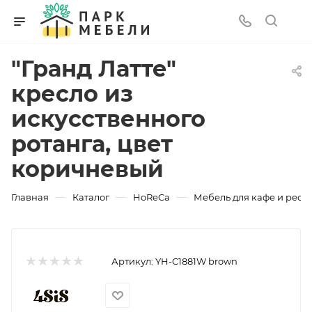
"Гранд Латте"
кресло из
искусственного
ротанга, цвет
коричневый
—
—
—
Главная
Каталог
HoReCa
Мебель для кафе и рест
Артикул:
YH-C1881W brown