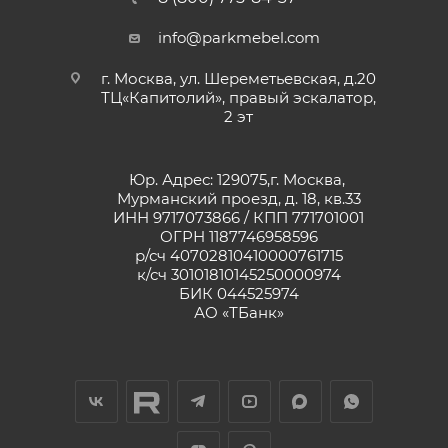
info@parkmebel.com
г. Москва, ул. Шереметьевская, д.20
ТЦ«Капитолий», правый эскалатор,
2 эт
Юр. Адрес: 129075,г. Москва,
Мурманский проезд, д. 18, кв.33
ИНН 9717073866 / КПП 771701001
ОГРН 1187746958596
р/сч 40702810410000761715
к/сч 30101810145250000974
БИК 044525974
АО «ТБанк»