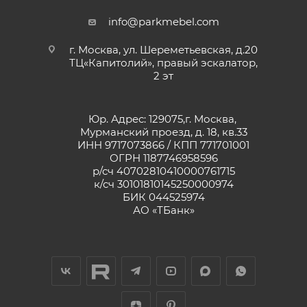
info@parkmebel.com
г. Москва, ул. Шереметьевская, д.20
ТЦ«Капитолий», правый эскалатор,
2 эт
Юр. Адрес: 129075,г. Москва,
Мурманский проезд, д. 18, кв.33
ИНН 9717073866 / КПП 771701001
ОГРН 1187746958596
р/сч 40702810410000761715
к/сч 30101810145250000974
БИК 044525974
АО «ТБанк»