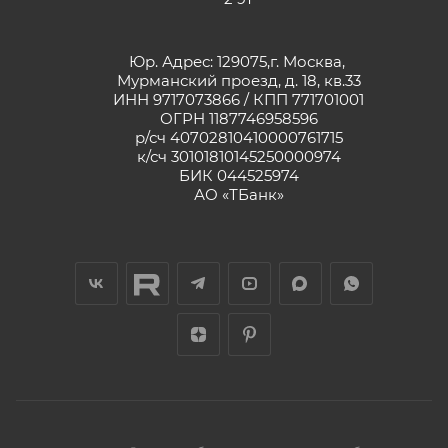
Юр. Адрес: 129075,г. Москва,
Мурманский проезд, д. 18, кв.33
ИНН 9717073866 / КПП 771701001
ОГРН 1187746958596
р/сч 40702810410000761715
к/сч 30101810145250000974
БИК 044525974
АО «ТБанк»