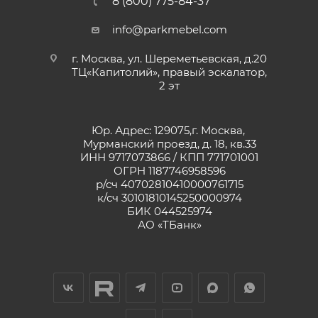
8 (800) 775-84-37
info@parkmebel.com
г. Москва, ул. Шереметьевская, д.20
ТЦ«Капитолий», правый эскалатор,
2 эт
Юр. Адрес: 129075,г. Москва,
Мурманский проезд, д. 18, кв.33
ИНН 9717073866 / КПП 771701001
ОГРН 1187746958596
р/сч 40702810410000761715
к/сч 30101810145250000974
БИК 044525974
АО «ТБанк»