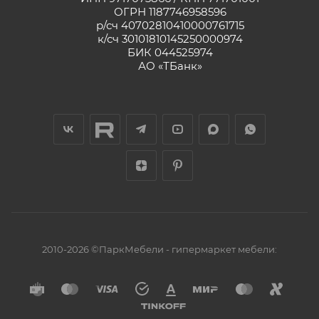
ОГРН 1187746958596
р/сч 40702810410000761715
к/сч 30101810145250000974
БИК 044525974
АО «ТБанк»
2010-2026 ©ПаркМебели - гипермаркет мебели: