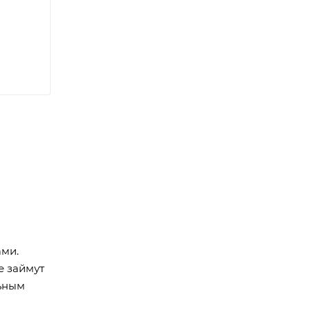
ми.
е займут
льным
и