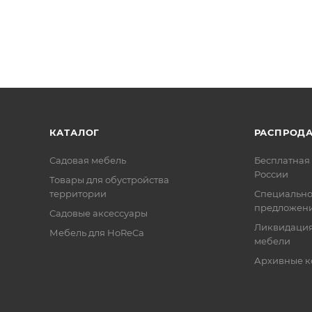
КАТАЛОГ
РАСПРОД
Садовая мебель
Бесплатная 
России
Товары для обустройства
территории
Специальн
предложен
Садовые аксессуары
Ликвидация
Мебель для HoReCa
мебели
Архивные к