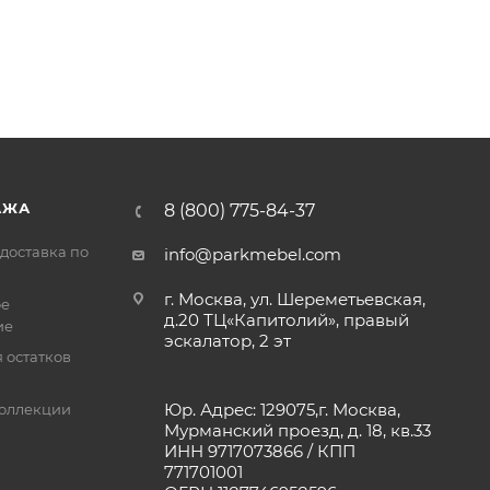
АЖА
8 (800) 775-84-37
доставка по
info@parkmebel.com
г. Москва, ул. Шереметьевская,
ое
д.20 ТЦ«Капитолий», правый
ие
эскалатор, 2 эт
 остатков
Юр. Адрес: 129075,г. Москва,
оллекции
Мурманский проезд, д. 18, кв.33
ИНН 9717073866 / КПП
771701001