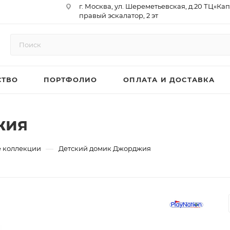
г. Москва, ул. Шереметьевская, д.20 ТЦ«Ка
правый эскалатор, 2 эт
Юр. Адрес: 129075,г. Москва,
Мурманский проезд, д. 18, кв.33
ИНН 9717073866 / КПП 771701001
ОГРН 1187746958596
СТВО
ПОРТФОЛИО
ОПЛАТА И ДОСТАВКА
р/сч 40702810410000761715
к/сч 30101810145250000974
БИК 044525974
АО «ТБанк»
жия
—
 коллекции
Детский домик Джорджия