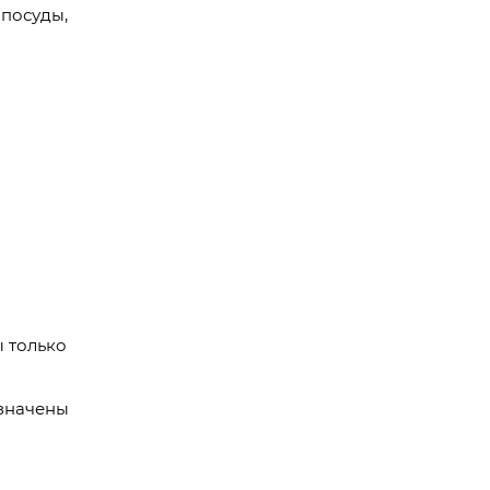
 посуды,
ы только
азначены