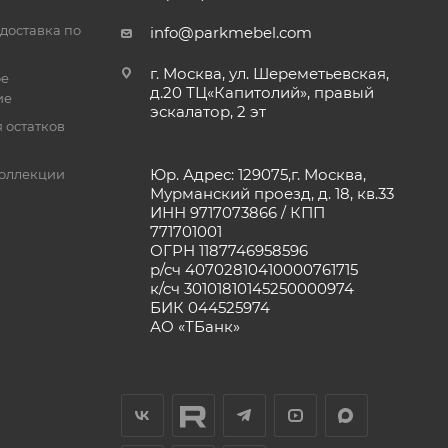
доставка по
info@parkmebel.com
г. Москва, ул. Шереметьевская,
ое
д.20 ТЦ«Капитолий», правый
ие
эскалатор, 2 эт
 остатков
Юр. Адрес: 129075,г. Москва,
оллекции
Мурманский проезд, д. 18, кв.33
ИНН 9717073866 / КПП
771701001
ОГРН 1187746958596
р/сч 40702810410000761715
к/сч 30101810145250000974
БИК 044525974
АО «ТБанк»