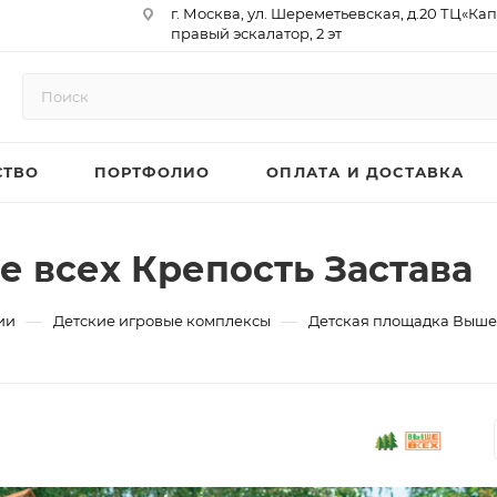
г. Москва, ул. Шереметьевская, д.20 ТЦ«Ка
правый эскалатор, 2 эт
Юр. Адрес: 129075,г. Москва,
Мурманский проезд, д. 18, кв.33
ИНН 9717073866 / КПП 771701001
ОГРН 1187746958596
СТВО
ПОРТФОЛИО
ОПЛАТА И ДОСТАВКА
р/сч 40702810410000761715
к/сч 30101810145250000974
БИК 044525974
АО «ТБанк»
 всех Крепость Застава
—
—
ии
Детские игровые комплексы
Детская площадка Выше 