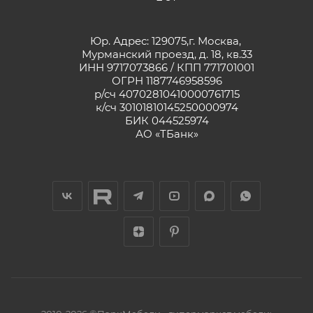
Юр. Адрес: 129075,г. Москва,
Мурманский проезд, д. 18, кв.33
ИНН 9717073866 / КПП 771701001
ОГРН 1187746958596
р/сч 40702810410000761715
к/сч 30101810145250000974
БИК 044525974
АО «ТБанк»